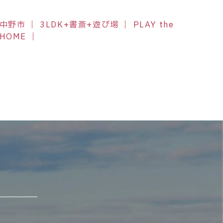
中野市 ｜ 3LDK+書斎+遊び場 ｜ PLAY the
HOME ｜