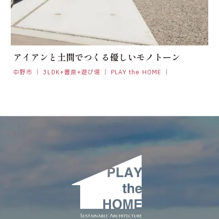
アイアンと土間でつくる優しいモノトーン
中野市 ｜ 3LDK+書斎+遊び場 ｜ PLAY the HOME ｜