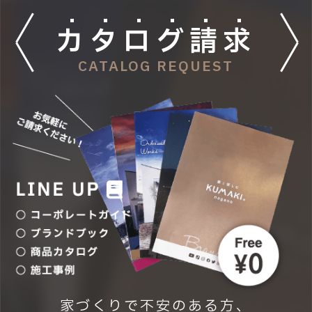
カ
タ
ロ
グ
請
求
CATALOG REQUEST
家づくりで不安のある方、