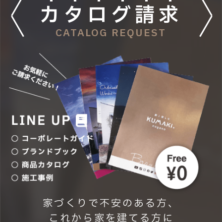
カ
タ
ロ
グ
請
求
CATALOG REQUEST
家づくりで不安のある方、
これから家を建てる方に