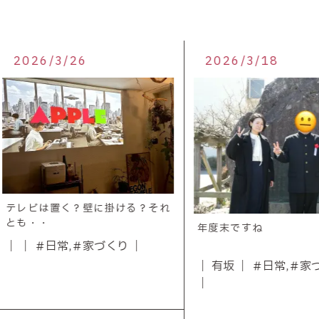
2026/3/18
2026/
ける？それ
年度末ですね
り ｜
｜ 有坂 ｜ ＃日常,＃家づくり
｜