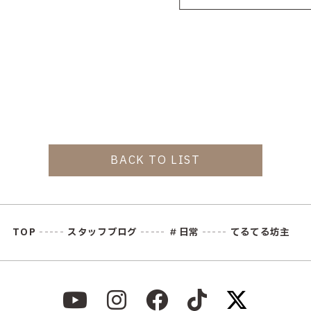
全国デビ
｜ 中村 
BACK TO LIST
TOP
-----
スタッフブログ
-----
＃日常
-----
てるてる坊主