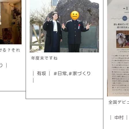
ける？それ
年度末ですね
り ｜
｜ 有坂 ｜ ＃日常,＃家づくり
｜
全国デビ
｜ 中村 