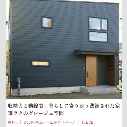
K
収納力と動線美。暮らしに寄り添う洗練された家
事ラクのグレージュ空間
長野市｜ 3LDK+WIC+小上がりスペース ｜ PIECE ｜
千