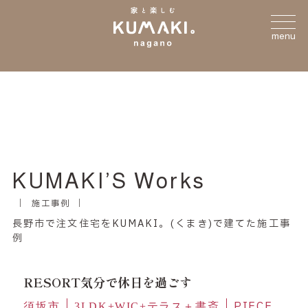
menu
KUMAKI’S Works
施工事例
長野市で注文住宅をKUMAKI。(くまき)で建てた施工事
例
RESORT気分で休日を過ごす
PIECE
須坂市
3LDK+WIC+テラス＋書斎