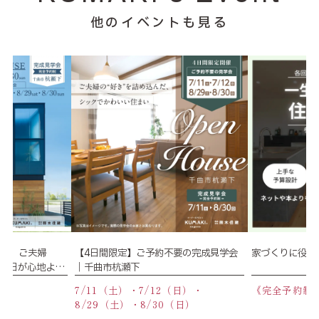
他のイベントも見る
学会】ご夫婦
【4日間限定】ご予約不要の完成見学会
家づくりに役立
、毎日が心地よい
｜千曲市杭瀬下
】
《完全予約制
（日）
7/11（土）・7/12（日）・
8/29（土）・8/30（日）