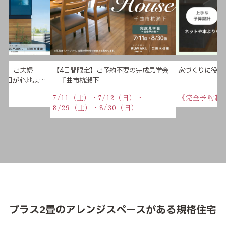
学会】ご夫婦
【4日間限定】ご予約不要の完成見学会
家づくりに役立
、毎日が心地よい
｜千曲市杭瀬下
】
（日）
7/11（土）・7/12（日）・
《完全予約制
8/29（土）・8/30（日）
プラス2畳のアレンジスペースがある規格住宅