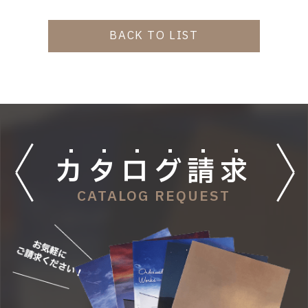
BACK TO LIST
カ
タ
ロ
グ
請
求
CATALOG REQUEST