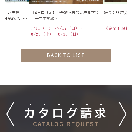
学会】ご夫婦
【4日間限定】ご予約不要の完成見学会
家づくりに役立
、毎日が心地よい
｜千曲市杭瀬下
】
《完全予約制
（日）
7/11（土）・7/12（日）・
8/29（土）・8/30（日）
BACK TO LIST
カ
タ
ロ
グ
請
求
CATALOG REQUEST